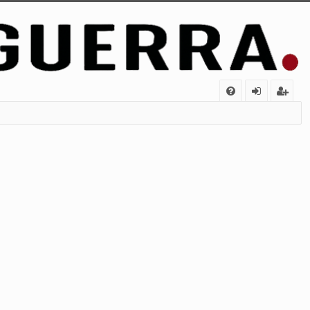
FA
de
eg
Q
nt
ist
ifi
ra
ca
rs
rs
e
e