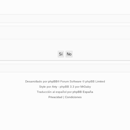
Desarrollado por
phpBB
® Forum Software © phpBB Limited
Style por
Arty
- phpBB 3.3 por MrGaby
Traducción al español por
phpBB España
Privacidad
|
Condiciones