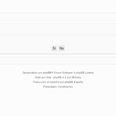
Desarrollado por
phpBB
® Forum Software © phpBB Limited
Style por
Arty
- phpBB 3.3 por MrGaby
Traducción al español por
phpBB España
Privacidad
|
Condiciones