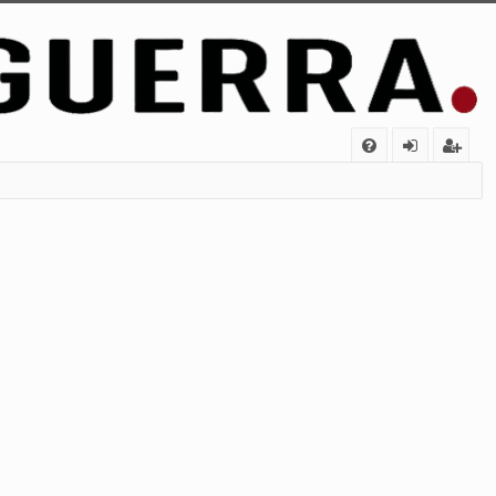
FA
de
eg
Q
nt
ist
ifi
ra
ca
rs
rs
e
e