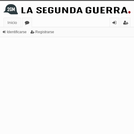
Inicio
or
de
eg
Identificarse
Registrarse
os
nt
ist
ifi
ra
ca
rs
rs
e
e