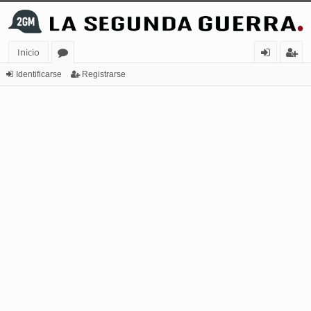
Inicio
or
de
eg
Identificarse
Registrarse
os
nt
ist
ifi
ra
ca
rs
rs
e
e