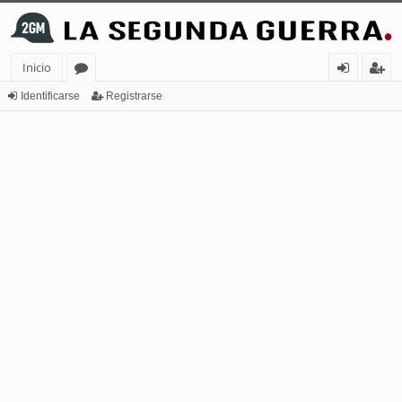
Inicio
or
de
eg
Identificarse
Registrarse
os
nt
ist
ifi
ra
ca
rs
rs
e
e