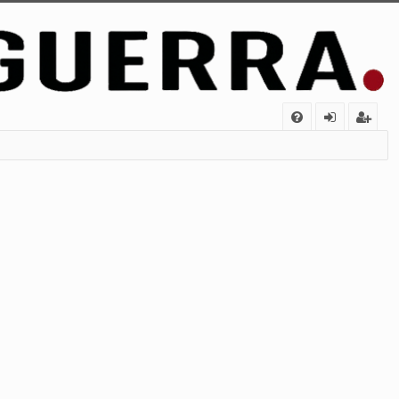
FA
de
eg
Q
nt
ist
ifi
ra
ca
rs
rs
e
e