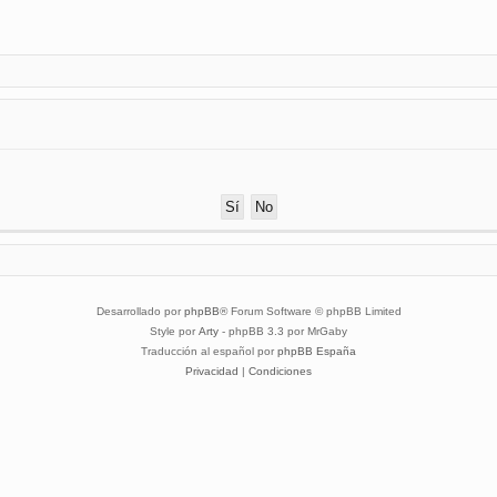
Desarrollado por
phpBB
® Forum Software © phpBB Limited
Style por
Arty
- phpBB 3.3 por MrGaby
Traducción al español por
phpBB España
Privacidad
|
Condiciones