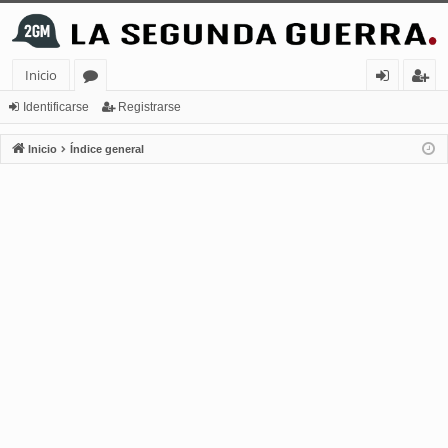
Inicio
or
de
eg
Identificarse
Registrarse
os
nt
ist
Inicio
Índice general
ifi
ra
ca
rs
rs
e
e