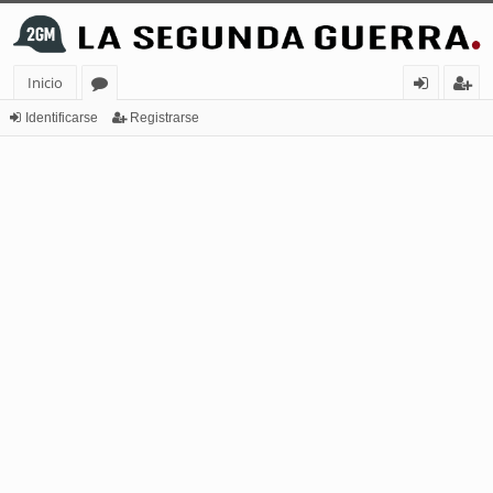
Inicio
or
de
eg
Identificarse
Registrarse
os
nt
ist
ifi
ra
ca
rs
rs
e
e