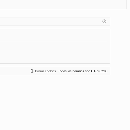
FA
de
eg
Q
nt
ist
ifi
ra
ca
rs
rs
e
e
Borrar cookies
Todos los horarios son
UTC+02:00