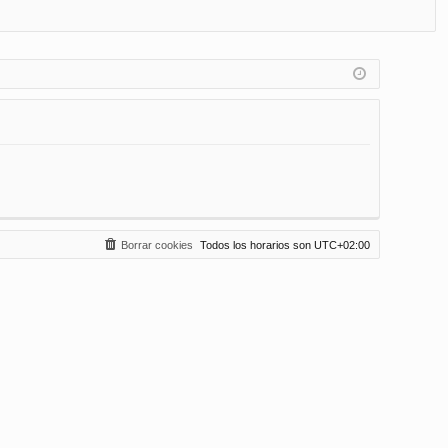
FA
de
eg
Q
nt
ist
ifi
ra
ca
rs
rs
e
e
Borrar cookies
Todos los horarios son
UTC+02:00