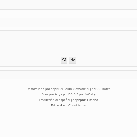
Desarrollado por
phpBB
® Forum Software © phpBB Limited
Style por
Arty
- phpBB 3.3 por MrGaby
Traducción al español por
phpBB España
Privacidad
|
Condiciones