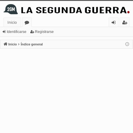
Inicio
or
de
eg
Identificarse
Registrarse
os
nt
ist
Inicio
Índice general
ifi
ra
ca
rs
rs
e
e