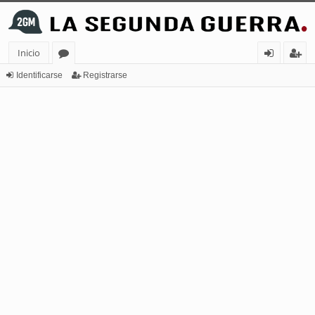
Inicio
or
de
eg
Identificarse
Registrarse
os
nt
ist
ifi
ra
ca
rs
rs
e
e