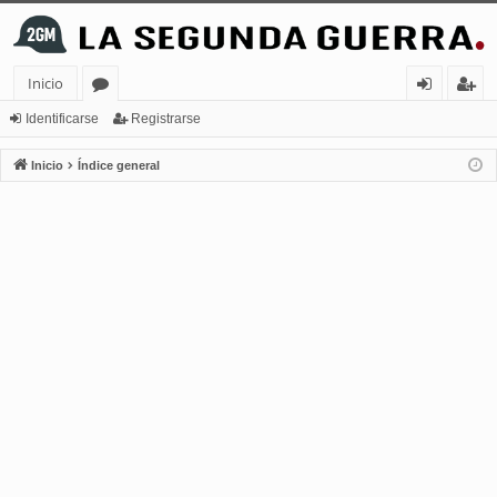
Inicio
or
de
eg
Identificarse
Registrarse
os
nt
ist
Inicio
Índice general
ifi
ra
ca
rs
rs
e
e