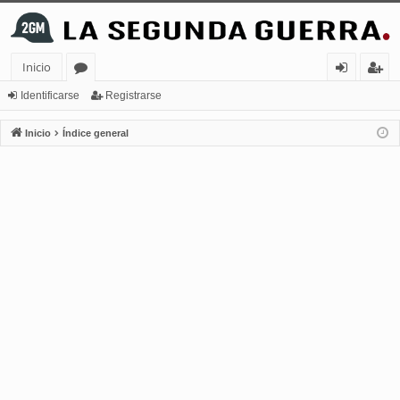
Inicio
or
de
eg
Identificarse
Registrarse
os
nt
ist
Inicio
Índice general
ifi
ra
ca
rs
rs
e
e