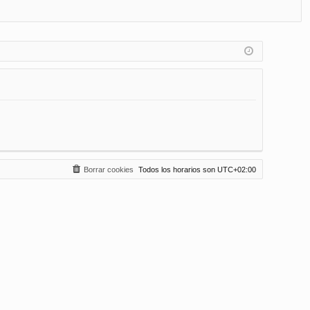
FA
de
eg
Q
nt
ist
ifi
ra
ca
rs
rs
e
e
Borrar cookies
Todos los horarios son
UTC+02:00