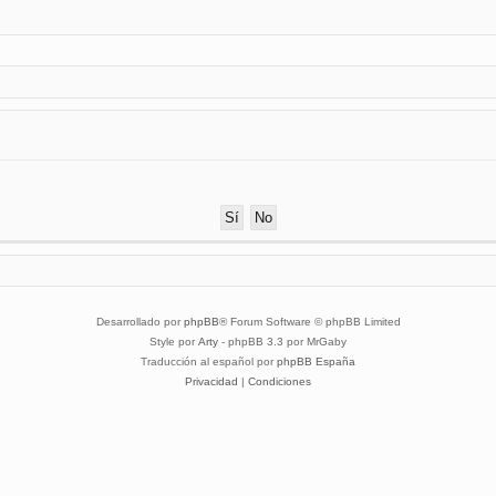
Desarrollado por
phpBB
® Forum Software © phpBB Limited
Style por
Arty
- phpBB 3.3 por MrGaby
Traducción al español por
phpBB España
Privacidad
|
Condiciones