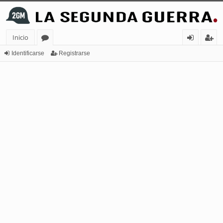
Inicio
or
de
eg
Identificarse
Registrarse
os
nt
ist
ifi
ra
ca
rs
rs
e
e