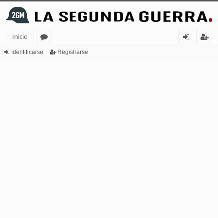
Inicio
or
de
eg
Identificarse
Registrarse
os
nt
ist
ifi
ra
ca
rs
rs
e
e