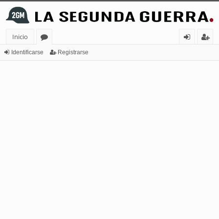
Inicio
or
de
eg
Identificarse
Registrarse
os
nt
ist
ifi
ra
ca
rs
rs
e
e