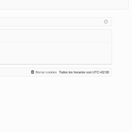
FA
de
eg
Q
nt
ist
ifi
ra
ca
rs
rs
e
e
Borrar cookies
Todos los horarios son
UTC+02:00