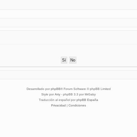
Desarrollado por
phpBB
® Forum Software © phpBB Limited
Style por
Arty
- phpBB 3.3 por MrGaby
Traducción al español por
phpBB España
Privacidad
|
Condiciones