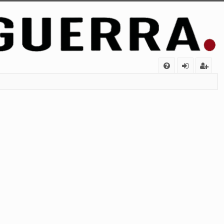
FA
de
eg
Q
nt
ist
ifi
ra
ca
rs
rs
e
e