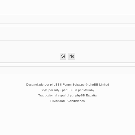
Desarrollado por
phpBB
® Forum Software © phpBB Limited
Style por
Arty
- phpBB 3.3 por MrGaby
Traducción al español por
phpBB España
Privacidad
|
Condiciones