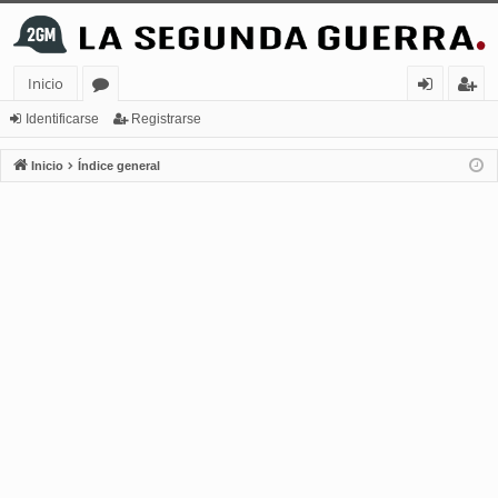
Inicio
or
de
eg
Identificarse
Registrarse
os
nt
ist
Inicio
Índice general
ifi
ra
ca
rs
rs
e
e