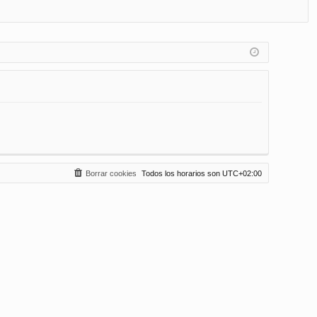
FA
de
eg
Q
nt
ist
ifi
ra
ca
rs
rs
e
e
Borrar cookies
Todos los horarios son
UTC+02:00