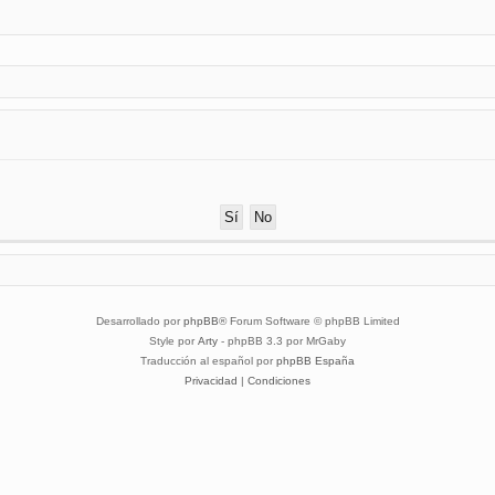
Desarrollado por
phpBB
® Forum Software © phpBB Limited
Style por
Arty
- phpBB 3.3 por MrGaby
Traducción al español por
phpBB España
Privacidad
|
Condiciones