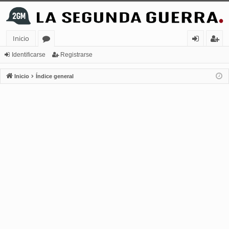
Inicio
or
de
eg
Identificarse
Registrarse
os
nt
ist
Inicio
Índice general
ifi
ra
ca
rs
rs
e
e