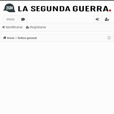
Inicio
or
de
eg
Identificarse
Registrarse
os
nt
ist
Inicio
Índice general
ifi
ra
ca
rs
rs
e
e