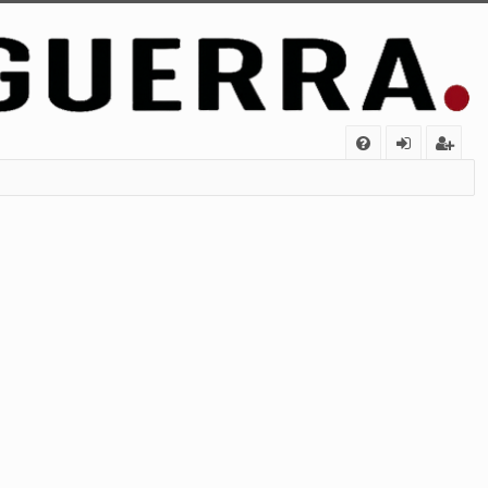
FA
de
eg
Q
nt
ist
ifi
ra
ca
rs
rs
e
e