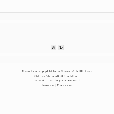
Desarrollado por
phpBB
® Forum Software © phpBB Limited
Style por
Arty
- phpBB 3.3 por MrGaby
Traducción al español por
phpBB España
Privacidad
|
Condiciones