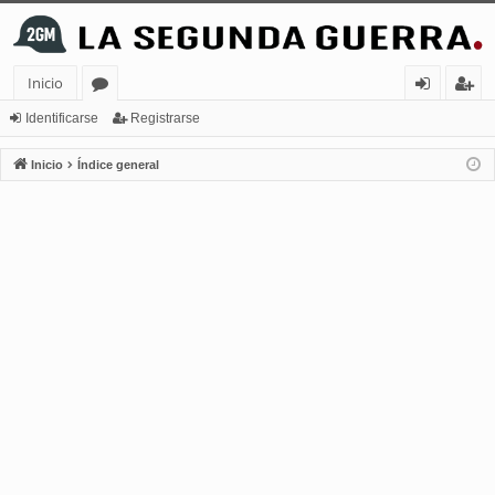
Inicio
or
de
eg
Identificarse
Registrarse
os
nt
ist
Inicio
Índice general
ifi
ra
ca
rs
rs
e
e