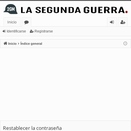
Inicio
or
de
eg
Identificarse
Registrarse
os
nt
ist
Inicio
Índice general
ifi
ra
ca
rs
rs
e
e
Restablecer la contraseña