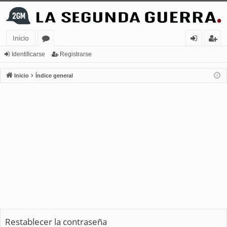
Inicio
or
de
eg
Identificarse
Registrarse
os
nt
ist
Inicio
Índice general
ifi
ra
ca
rs
rs
e
e
Restablecer la contraseña