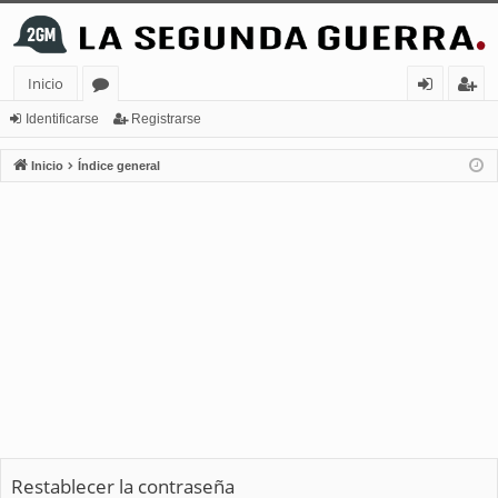
Inicio
or
de
eg
Identificarse
Registrarse
os
nt
ist
Inicio
Índice general
ifi
ra
ca
rs
rs
e
e
Restablecer la contraseña