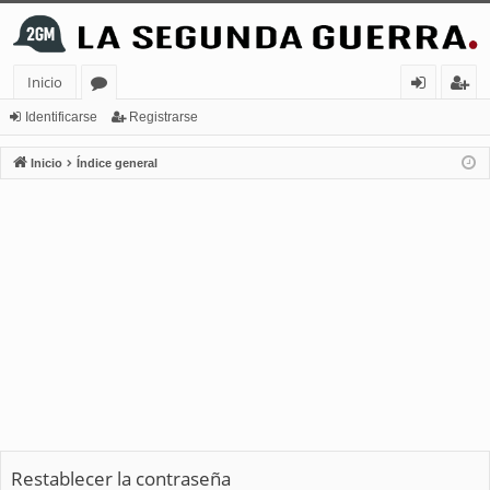
Inicio
or
de
eg
Identificarse
Registrarse
os
nt
ist
Inicio
Índice general
ifi
ra
ca
rs
rs
e
e
Restablecer la contraseña