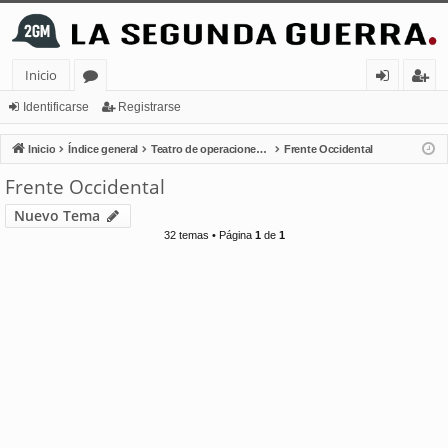
Inicio
or
de
eg
Identificarse
Registrarse
os
nt
ist
Inicio
Índice general
Teatro de operaciones terrestres
Frente Occidental
ifi
ra
Frente Occidental
ca
rs
Nuevo Tema
rs
e
32 temas • Página
1
de
1
e