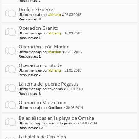
Respuestas:
7
Drôle de Guerre
Último mensaje por
abhang
«
26 03 2015
Respuestas:
3
Operación Granito
Último mensaje por
abhang
«
10 03 2015
Respuestas:
1
Operación León Marino
Último mensaje por
Marklen
«
26 02 2015
Respuestas:
1
Operación Fortitude
Último mensaje por
abhang
«
31 01 2015
Respuestas:
7
La toma del puente Pegasus
Último mensaje por
tavoohio
«
15 09 2014
Respuestas:
6
Operación Musketoon
Último mensaje por
Oerlikon
«
30 05 2014
Bajas aliadas en la playa de Omaha
Último mensaje por
sargento primero
«
30 03 2014
Respuestas:
10
La batalla de Carentan