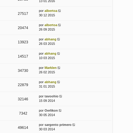
13 01 2016
por
albertoa
27517
30 12 2015
por
albertoa
20474
26 09 2015
por
abhang
13923
26 03 2015
por
abhang
14517
10 03 2015
por
Marklen
34730
26 02 2015
por
abhang
22879
31 01 2015
por
tavoohio
32146
15 09 2014
por
Oerlikon
7342
30 05 2014
por
sargento primero
49614
30 03 2014