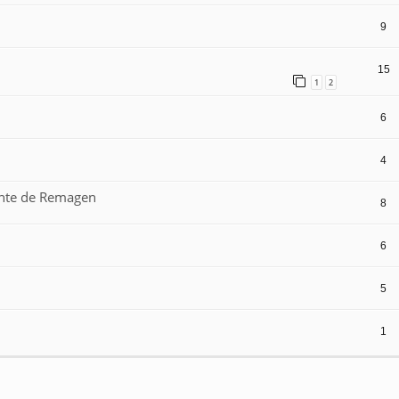
9
15
1
2
6
4
uente de Remagen
8
6
5
1