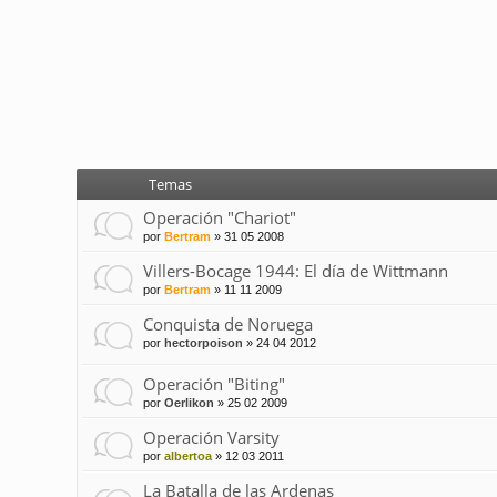
Temas
Operación "Chariot"
por
Bertram
»
31 05 2008
Villers-Bocage 1944: El día de Wittmann
por
Bertram
»
11 11 2009
Conquista de Noruega
por
hectorpoison
»
24 04 2012
Operación "Biting"
por
Oerlikon
»
25 02 2009
Operación Varsity
por
albertoa
»
12 03 2011
La Batalla de las Ardenas