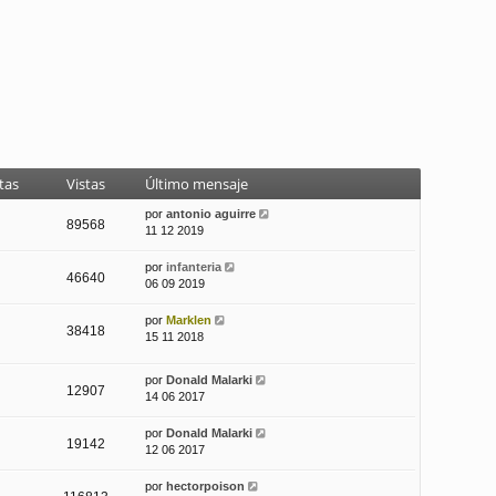
tas
Vistas
Último mensaje
por
antonio aguirre
89568
11 12 2019
por
infanteria
46640
06 09 2019
por
Marklen
38418
15 11 2018
por
Donald Malarki
12907
14 06 2017
por
Donald Malarki
19142
12 06 2017
por
hectorpoison