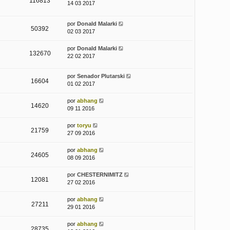
116813
14 03 2017
por
Donald Malarki
50392
02 03 2017
por
Donald Malarki
132670
22 02 2017
por
Senador Plutarski
16604
01 02 2017
por
abhang
14620
09 11 2016
por
toryu
21759
27 09 2016
por
abhang
24605
08 09 2016
por
CHESTERNIMITZ
12081
27 02 2016
por
abhang
27211
29 01 2016
por
abhang
28735