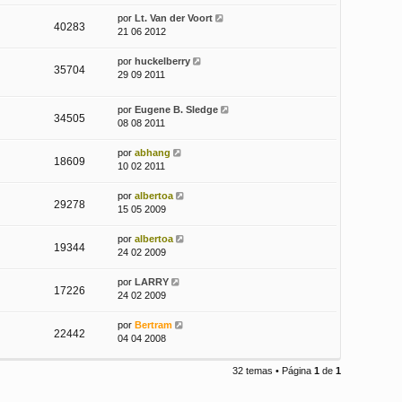
por
Lt. Van der Voort
40283
21 06 2012
por
huckelberry
35704
29 09 2011
por
Eugene B. Sledge
34505
08 08 2011
por
abhang
18609
10 02 2011
por
albertoa
29278
15 05 2009
por
albertoa
19344
24 02 2009
por
LARRY
17226
24 02 2009
por
Bertram
22442
04 04 2008
32 temas • Página
1
de
1