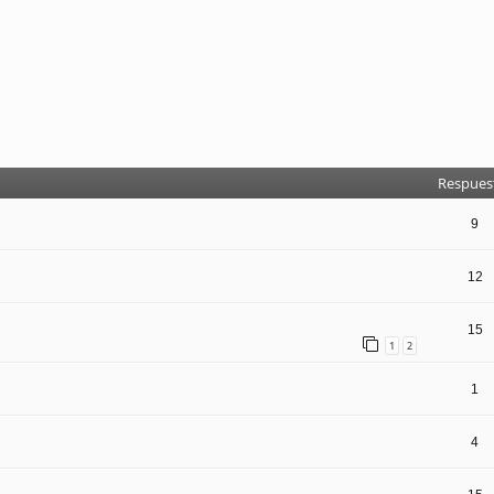
Respues
9
12
15
1
2
1
4