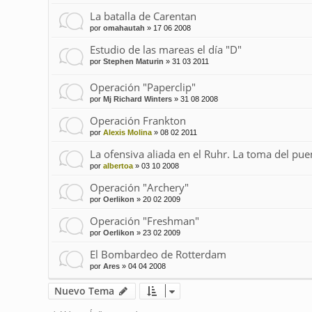
La batalla de Carentan
por
omahautah
»
17 06 2008
Estudio de las mareas el día "D"
por
Stephen Maturin
»
31 03 2011
Operación "Paperclip"
por
Mj Richard Winters
»
31 08 2008
Operación Frankton
por
Alexis Molina
»
08 02 2011
La ofensiva aliada en el Ruhr. La toma del p
por
albertoa
»
03 10 2008
Operación "Archery"
por
Oerlikon
»
20 02 2009
Operación "Freshman"
por
Oerlikon
»
23 02 2009
El Bombardeo de Rotterdam
por
Ares
»
04 04 2008
Nuevo Tema