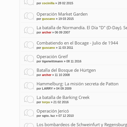
por
cocinilla
»
28 02 2015
Operación Market Garden
por
guscano
»
19 03 2015
La batalla de Normandía. El Día "D" (D-Day). S
por
archer
»
06 09 2007
Combatiendo en el Bocage - Julio de 1944
por
guscano
»
11 03 2011
Operación Greif
por
tigerwittmann
»
08 11 2016
Batalla del Bosque de Hürtgen
por
archer
»
11 10 2008
Hammelburg: La misión secreta de Patton
por
LARRY
»
04 09 2009
La batalla de Barking Creek
por
toryu
»
21 02 2016
Operación Jericó
por
sgto. luz
»
07 12 2010
Los bombardeos de Schweinfurt y Regensbur