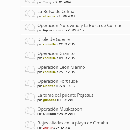
por
Tomy
»
05 01 2009
La Bolsa de Colmar
por
albertoa
»
15 09 2008
Operación Nordwind y la Bolsa de Colmar
por
tigerwittmann
»
23 09 2015
Drôle de Guerre
por
cocinilla
»
22 03 2015
Operación Granito
por
cocinilla
»
09 03 2015
Operación León Marino
por
cocinilla
»
25 02 2015
Operación Fortitude
por
albertoa
»
27 01 2015
La toma del puente Pegasus
por
guscano
»
11 03 2011
Operación Musketoon
por
Oerlikon
»
30 05 2014
Bajas aliadas en la playa de Omaha
por
archer
»
28 12 2007