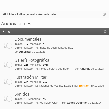
Inicio
Índice general
Audiovisuales
Audiovisuales
Foro
Documentales
Temas
:
107
,
Mensajes
:
475
Último mensaje:
Re: Índice de documentales de…
por
Amelletti
, 30 01 2021
Galería Fotográfica
Temas
:
218
,
Mensajes
:
1968
Último mensaje:
Re: Fotos a color y sus histo…
por
Amarok
, 25 03 2024
Ilustración Militar
Temas
:
144
,
Mensajes
:
312
Último mensaje:
Ilustraciones de Mariusz Kozik
por
Bertram
, 30 10 2025
Sonidos
Temas
:
45
,
Mensajes
:
146
Último mensaje:
Re: We'll Meet Again
por
James Doolittle
, 30 12 2017