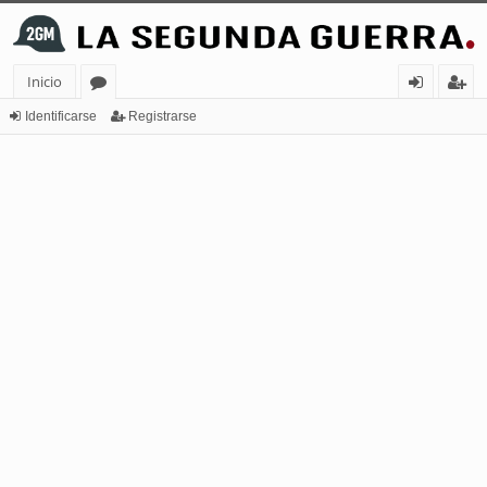
Inicio
or
de
eg
Identificarse
Registrarse
os
nt
ist
ifi
ra
ca
rs
rs
e
e