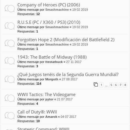
Company of Heroes (PC) (2006)
Último mensaje por
Smashmachine
«
19 02 2019
Respuestas:
12
R.U.S.E (PC / X360 / PS3) (2010)
Último mensaje por
Smashmachine
«
19 02 2019
Respuestas:
1
Forgotten Hope 2 (Modificación del Battlefield 2)
Último mensaje por
Smashmachine
«
19 02 2019
Respuestas:
1
1943: The Battle of Midway (1988)
Último mensaje por
ttestarbuck
«
27 11 2017
Respuestas:
3
¿Qué Juegos tenéis de la Segunda Guerra Mundial?
Último mensaje por
Morgoth
«
27 08 2017
Respuestas:
114
1
5
6
7
8
…
WWII Tactics: The Videogame
Último mensaje por
pytor
«
21 07 2017
Respuestas:
4
Call of Duty®: WWII
Último mensaje por
Amarok
«
04 07 2017
Respuestas:
10
Strategic Command: WWII