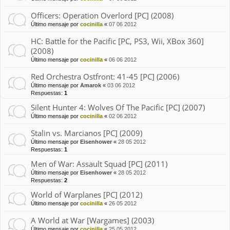
Officers: Operation Overlord [PC] (2008)
Último mensaje por
cocinilla
«
07 06 2012
HC: Battle for the Pacific [PC, PS3, Wii, XBox 360]
(2008)
Último mensaje por
cocinilla
«
06 06 2012
Red Orchestra Ostfront: 41-45 [PC] (2006)
Último mensaje por
Amarok
«
03 06 2012
Respuestas:
1
Silent Hunter 4: Wolves Of The Pacific [PC] (2007)
Último mensaje por
cocinilla
«
02 06 2012
Stalin vs. Marcianos [PC] (2009)
Último mensaje por
Eisenhower
«
28 05 2012
Respuestas:
1
Men of War: Assault Squad [PC] (2011)
Último mensaje por
Eisenhower
«
28 05 2012
Respuestas:
2
World of Warplanes [PC] (2012)
Último mensaje por
cocinilla
«
26 05 2012
A World at War [Wargames] (2003)
Último mensaje por
cocinilla
«
25 05 2012