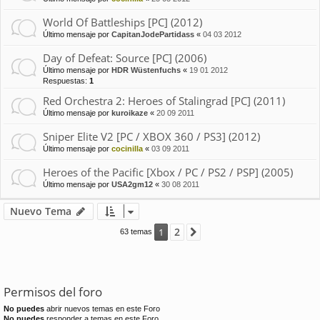
World Of Battleships [PC] (2012)
Último mensaje por
CapitanJodePartidass
«
04 03 2012
Day of Defeat: Source [PC] (2006)
Último mensaje por
HDR Wüstenfuchs
«
19 01 2012
Respuestas:
1
Red Orchestra 2: Heroes of Stalingrad [PC] (2011)
Último mensaje por
kuroikaze
«
20 09 2011
Sniper Elite V2 [PC / XBOX 360 / PS3] (2012)
Último mensaje por
cocinilla
«
03 09 2011
Heroes of the Pacific [Xbox / PC / PS2 / PSP] (2005)
Último mensaje por
USA2gm12
«
30 08 2011
Nuevo Tema
2
1
Siguiente
63 temas
Permisos del foro
No puedes
abrir nuevos temas en este Foro
No puedes
responder a temas en este Foro