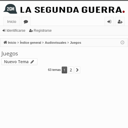
Inicio
or
de
eg
Identificarse
Registrarse
os
nt
ist
Inicio
Índice general
Audiovisuales
Juegos
ifi
ra
Juegos
ca
rs
Nuevo Tema
rs
e
2
1
Siguiente
63 temas
e