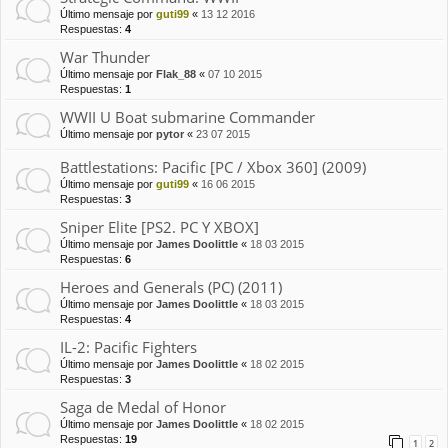
Último mensaje por
guti99
«
13 12 2016
Respuestas:
4
War Thunder
Último mensaje por
Flak_88
«
07 10 2015
Respuestas:
1
WWII U Boat submarine Commander
Último mensaje por
pytor
«
23 07 2015
Battlestations: Pacific [PC / Xbox 360] (2009)
Último mensaje por
guti99
«
16 06 2015
Respuestas:
3
Sniper Elite [PS2. PC Y XBOX]
Último mensaje por
James Doolittle
«
18 03 2015
Respuestas:
6
Heroes and Generals (PC) (2011)
Último mensaje por
James Doolittle
«
18 03 2015
Respuestas:
4
IL-2: Pacific Fighters
Último mensaje por
James Doolittle
«
18 02 2015
Respuestas:
3
Saga de Medal of Honor
Último mensaje por
James Doolittle
«
18 02 2015
Respuestas:
19
1
2