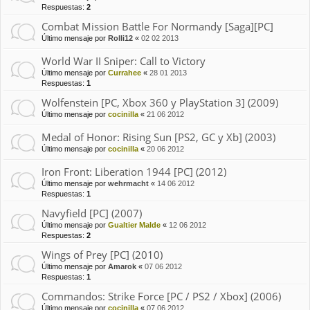
Respuestas:
2
Combat Mission Battle For Normandy [Saga][PC]
Último mensaje por
Rolli12
«
02 02 2013
World War II Sniper: Call to Victory
Último mensaje por
Currahee
«
28 01 2013
Respuestas:
1
Wolfenstein [PC, Xbox 360 y PlayStation 3] (2009)
Último mensaje por
cocinilla
«
21 06 2012
Medal of Honor: Rising Sun [PS2, GC y Xb] (2003)
Último mensaje por
cocinilla
«
20 06 2012
Iron Front: Liberation 1944 [PC] (2012)
Último mensaje por
wehrmacht
«
14 06 2012
Respuestas:
1
Navyfield [PC] (2007)
Último mensaje por
Gualtier Malde
«
12 06 2012
Respuestas:
2
Wings of Prey [PC] (2010)
Último mensaje por
Amarok
«
07 06 2012
Respuestas:
1
Commandos: Strike Force [PC / PS2 / Xbox] (2006)
Último mensaje por
cocinilla
«
07 06 2012