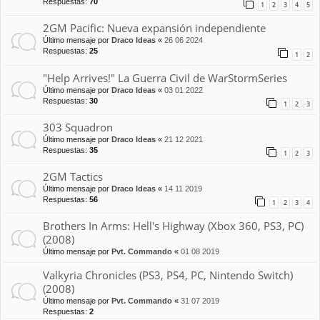
Respuestas:
70
1
2
3
4
5
2GM Pacific: Nueva expansión independiente
Último mensaje por
Draco Ideas
«
26 06 2024
Respuestas:
25
1
2
"Help Arrives!" La Guerra Civil de WarStormSeries
Último mensaje por
Draco Ideas
«
03 01 2022
Respuestas:
30
1
2
3
303 Squadron
Último mensaje por
Draco Ideas
«
21 12 2021
Respuestas:
35
1
2
3
2GM Tactics
Último mensaje por
Draco Ideas
«
14 11 2019
Respuestas:
56
1
2
3
4
Brothers In Arms: Hell's Highway (Xbox 360, PS3, PC)
(2008)
Último mensaje por
Pvt. Commando
«
01 08 2019
Valkyria Chronicles (PS3, PS4, PC, Nintendo Switch)
(2008)
Último mensaje por
Pvt. Commando
«
31 07 2019
Respuestas:
2