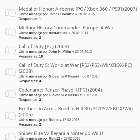
Medal of Honor: Airborne [PC / Xbox 360 / PS3] (2007)
Último mensaje por
James Doolittle
«
18 02 2015
Respuestas:
1
Military History Commander: Europe at War
Último mensaje por
ttestarbuck
«
26 02 2014
Respuestas:
2
Call of Duty [PC] (2003)
Último mensaje por
John H. Miller
«
02 09 2013
Respuestas:
10
Call of Duty 5: World at War [PS2/PS3/Wii/XBOX/PC]
(2008)
Último mensaje por
Giovanni V Hassel
«
06 07 2013
Respuestas:
4
Codename: Panzer Phase II [PC] (2004)
Último mensaje por
Giovanni V Hassel
«
06 07 2013
Respuestas:
3
Brothers in Arms: Road to Hill 30 (PC/PS2/XBOX/Wii)
(2005)
Último mensaje por
Rubio
«
17 02 2013
Respuestas:
2
Sniper Elite V2 llegará a Nintendo Wii U
Último mensaje por
Rolli12
«
11 02 2013