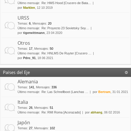
Último mensaje:
Re: HMS Hood [Crucero de Bata…
por
Marklen
, 12 10 2019
URSS
Temas
:
6
,
Mensajes
:
20
Último mensaje:
Re: Proyecto 23 Sovietsky Soy…
por
tigerwittmann
, 23 04 2020
Otros
Temas
:
17
,
Mensajes
:
50
Último mensaje:
Re: HNLMS De Ruyter [Crucero …
por
Pdro_91
, 18 06 2021
Países del Eje
Alemania
Temas
:
141
,
Mensajes
:
336
Último mensaje:
Re: Las Schnellboot (Lanchas …
por
Bertram
, 31 01 2021
Italia
Temas
:
26
,
Mensajes
:
51
Último mensaje:
Re: RMI Roma [Acorazado]
por
abhang
, 06 02 2016
Japón
Temas
:
27
,
Mensajes
:
102