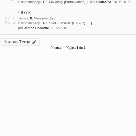
Último mensaje:
Re: IJN Akagi [Portaaviones]
por
alsair2781
, 16 08 2019
Otros
Temas
:
8
,
Mensajes
:
19
Último mensaje:
Re: SuvLv Vesihiisi (CV 703) …
por
James Doolittle
, 15 12 2016
Nuevo Tema
9 temas • Página
1
de
1