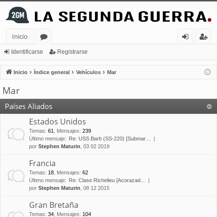
Inicio
or
de
eg
Identificarse
Registrarse
os
nt
ist
Inicio
Índice general
Vehículos
Mar
ifi
ra
Mar
ca
rs
Países Aliados
rs
e
Estados Unidos
e
Temas
:
61
,
Mensajes
:
239
Último mensaje:
Re: USS Barb (SS-220) [Submar…
por
Stephen Maturin
, 03 02 2019
Francia
Temas
:
18
,
Mensajes
:
62
Último mensaje:
Re: Clase Richelieu [Acorazad…
por
Stephen Maturin
, 08 12 2015
Gran Bretaña
Temas
:
34
,
Mensajes
:
104