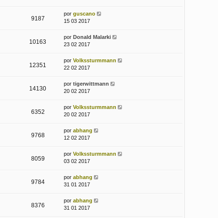
por
guscano
9187
15 03 2017
por
Donald Malarki
10163
23 02 2017
por
Volkssturmmann
12351
22 02 2017
por
tigerwittmann
14130
20 02 2017
por
Volkssturmmann
6352
20 02 2017
por
abhang
9768
12 02 2017
por
Volkssturmmann
8059
03 02 2017
por
abhang
9784
31 01 2017
por
abhang
8376
31 01 2017