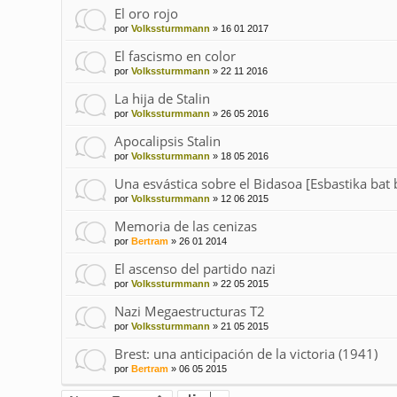
El oro rojo
por
Volkssturmmann
»
16 01 2017
El fascismo en color
por
Volkssturmmann
»
22 11 2016
La hija de Stalin
por
Volkssturmmann
»
26 05 2016
Apocalipsis Stalin
por
Volkssturmmann
»
18 05 2016
Una esvástica sobre el Bidasoa [Esbastika bat
por
Volkssturmmann
»
12 06 2015
Memoria de las cenizas
por
Bertram
»
26 01 2014
El ascenso del partido nazi
por
Volkssturmmann
»
22 05 2015
Nazi Megaestructuras T2
por
Volkssturmmann
»
21 05 2015
Brest: una anticipación de la victoria (1941)
por
Bertram
»
06 05 2015