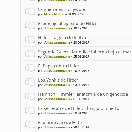
por
Volkssturmmann
»
04 06 2013
La guerra en Hollywood
por
Alexis Molina
»
04 03 2017
Espionaje al ejército de Hitler
por
Volkssturmmann
»
10 12 2013
Hitler. La guía definitiva
por
Volkssturmmann
»
20 02 2017
Segunda Guerra Mundial: Infierno bajo el mar
por
Volkssturmmann
»
25 01 2017
El Papa contra Hitler
por
Volkssturmmann
»
20 02 2017
Los Yonkis de Hitler
por
Volkssturmmann
»
03 02 2017
Heinrich Himmler: anatomía de un genocida
por
Volkssturmmann
»
01 02 2017
La secretaria de Hitler: El ángulo muerto
por
Volkssturmmann
»
28 01 2013
El último año de Hitler
por
Volkssturmmann
»
29 11 2016