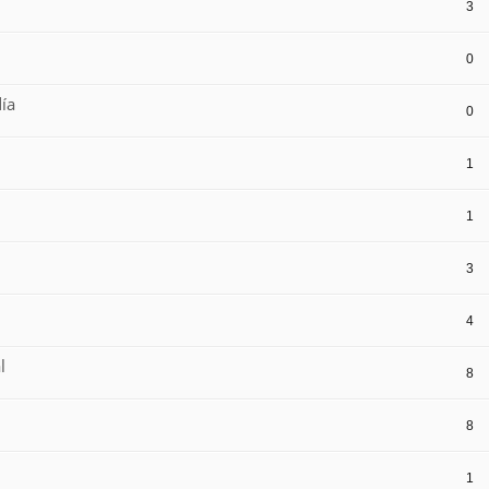
3
0
ía
0
1
1
3
4
l
8
8
1