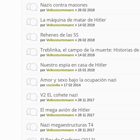
Nazis contra masones
por
Volkssturmmann
»
26 02 2018
La máquina de matar de Hitler
por
Volkssturmmann
»
14 02 2018
Rehenes de las SS
por
Volkssturmmann
»
26 02 2018
Treblinka, el campo de la muerte: Historias de
por
Volkssturmmann
»
14 02 2018
Nuestro espía en casa de Hitler
por
Volkssturmmann
»
15 01 2018
Amor y sexo bajo la ocupación nazi
por
cocinilla
»
17 02 2014
V2 EL cohete nazi
por
Volkssturmmann
»
28 11 2017
El mega avión de Hitler
por
Volkssturmmann
»
28 11 2017
Nazi megaestructuras T4
por
Volkssturmmann
»
28 11 2017
El Rey de Canfranc (2013)