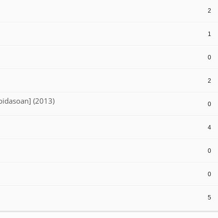
2
1
0
2
 bidasoan] (2013)
0
4
0
0
5