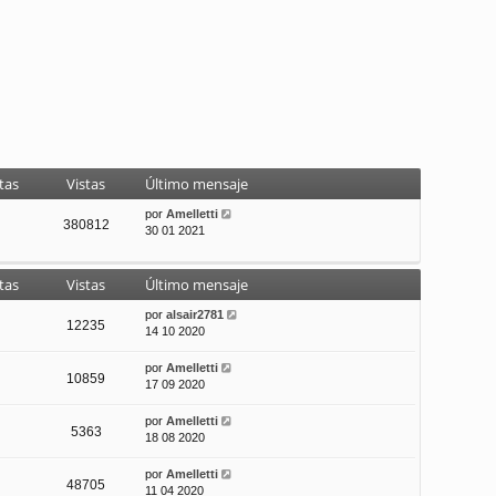
tas
Vistas
Último mensaje
por
Amelletti
380812
30 01 2021
tas
Vistas
Último mensaje
por
alsair2781
12235
14 10 2020
por
Amelletti
10859
17 09 2020
por
Amelletti
5363
18 08 2020
por
Amelletti
48705
11 04 2020