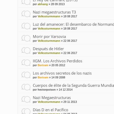
por
abhang
»
28 09 2013
Nazi megaestructuras T3
por
Volkssturmmann
»
18 08 2017
Luz del amanecer: El desembarco de Normand
por
Volkssturmmann
»
18 08 2017
Morir por Varsovia
por
Volkssturmmann
»
22 06 2017
Después de Hitler
por
Volkssturmmann
»
22 06 2017
IIGM. Los Archivos Perdidos
por
Bertram
»
20 05 2012
Los archivos secretos de los nazis
por
Bertram
»
14 09 2008
Cuerpos de élite de la Segunda Guerra Mundia
por
hectorpoison
»
14 12 2014
Nazi Megaestructuras
por
Volkssturmmann
»
29 11 2013
Días D en el Pacífico