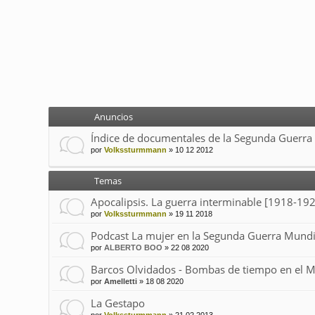
Anuncios
Índice de documentales de la Segunda Guerra
por
Volkssturmmann
»
10 12 2012
Temas
Apocalipsis. La guerra interminable [1918-19
por
Volkssturmmann
»
19 11 2018
Podcast La mujer en la Segunda Guerra Mundi
por
ALBERTO BOO
»
22 08 2020
Barcos Olvidados - Bombas de tiempo en el 
por
Amelletti
»
18 08 2020
La Gestapo