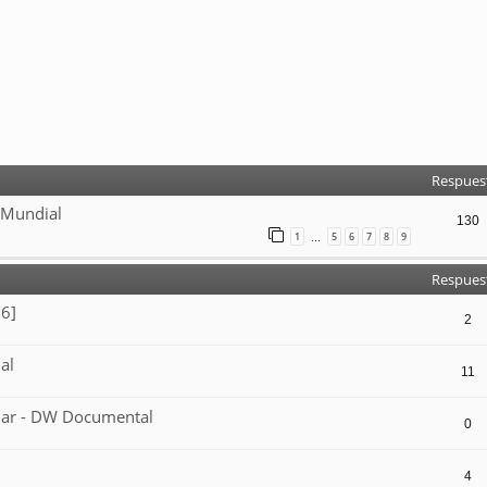
Respues
 Mundial
130
1
5
6
7
8
9
…
Respues
26]
2
al
11
Mar - DW Documental
0
4