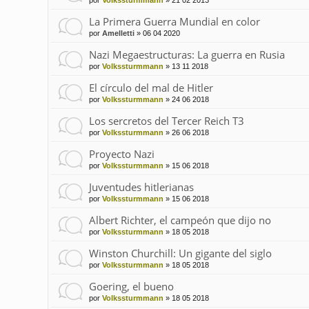
por
Volkssturmmann
»
21 02 2013
La Primera Guerra Mundial en color
por
Amelletti
»
06 04 2020
Nazi Megaestructuras: La guerra en Rusia
por
Volkssturmmann
»
13 11 2018
El círculo del mal de Hitler
por
Volkssturmmann
»
24 06 2018
Los sercretos del Tercer Reich T3
por
Volkssturmmann
»
26 06 2018
Proyecto Nazi
por
Volkssturmmann
»
15 06 2018
Juventudes hitlerianas
por
Volkssturmmann
»
15 06 2018
Albert Richter, el campeón que dijo no
por
Volkssturmmann
»
18 05 2018
Winston Churchill: Un gigante del siglo
por
Volkssturmmann
»
18 05 2018
Goering, el bueno
por
Volkssturmmann
»
18 05 2018