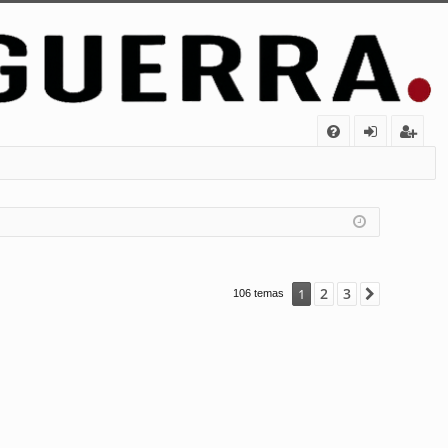
FA
de
eg
Q
nt
ist
ifi
ra
ca
rs
rs
e
2
3
1
Siguiente
106 temas
e