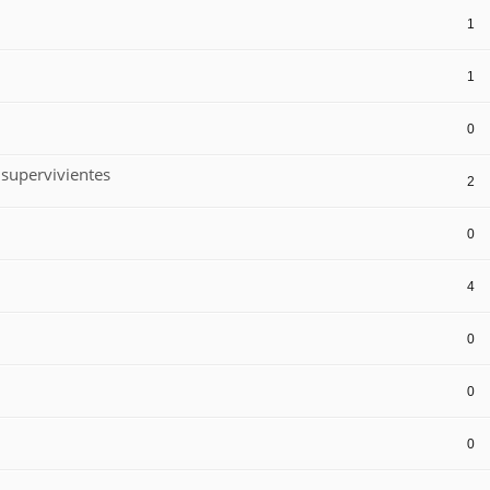
1
1
0
 supervivientes
2
0
4
0
0
0