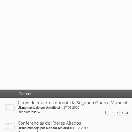
Temas
Cifras de muertos durante la Segunda Guerra Mundial
Último mensaje por
Amelletti
«
17 06 2020
Respuestas:
52
1
2
3
4
Conferencias de líderes Aliados
Último mensaje por
Donald Malarki
«
11 03 2017