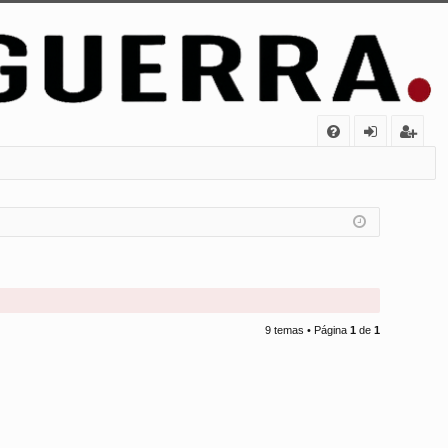
FA
de
eg
Q
nt
ist
ifi
ra
ca
rs
rs
e
e
9 temas • Página
1
de
1