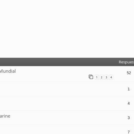
Respues
 Mundial
52
1
2
3
4
1
4
arine
3
7