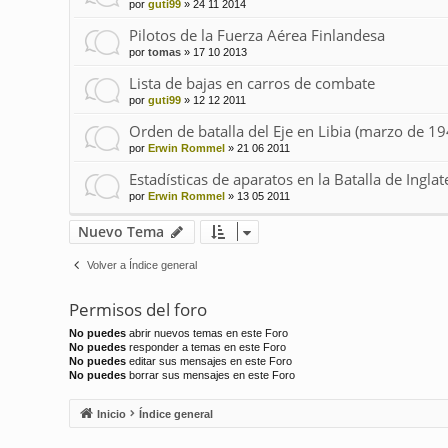
por
guti99
»
24 11 2014
Pilotos de la Fuerza Aérea Finlandesa
por
tomas
»
17 10 2013
Lista de bajas en carros de combate
por
guti99
»
12 12 2011
Orden de batalla del Eje en Libia (marzo de 19
por
Erwin Rommel
»
21 06 2011
Estadísticas de aparatos en la Batalla de Inglat
por
Erwin Rommel
»
13 05 2011
Nuevo Tema
Volver a Índice general
Permisos del foro
No puedes
abrir nuevos temas en este Foro
No puedes
responder a temas en este Foro
No puedes
editar sus mensajes en este Foro
No puedes
borrar sus mensajes en este Foro
Inicio
Índice general