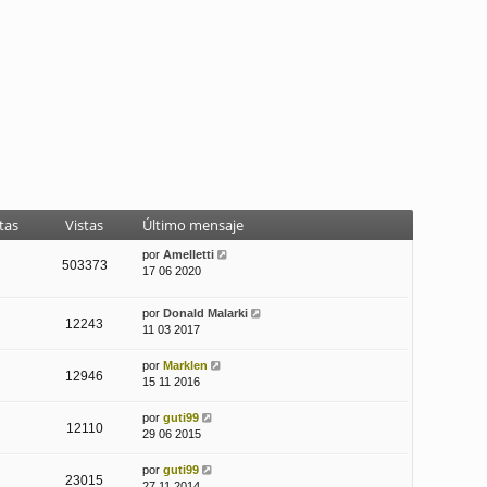
tas
Vistas
Último mensaje
por
Amelletti
503373
17 06 2020
por
Donald Malarki
12243
11 03 2017
por
Marklen
12946
15 11 2016
por
guti99
12110
29 06 2015
por
guti99
23015
27 11 2014