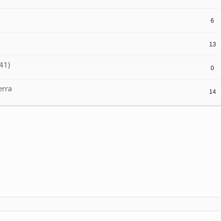
6
13
41)
0
erra
14