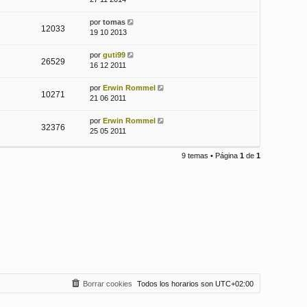
por
tomas
12033
19 10 2013
por
guti99
26529
16 12 2011
por
Erwin Rommel
10271
21 06 2011
por
Erwin Rommel
32376
25 05 2011
9 temas • Página
1
de
1
Borrar cookies
Todos los horarios son
UTC+02:00