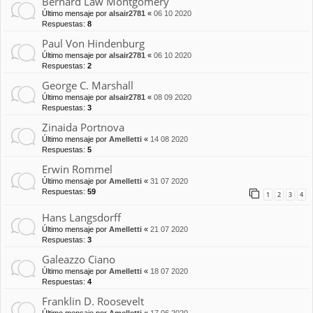
Bernard Law Montgomery
Último mensaje por
alsair2781
«
06 10 2020
Respuestas:
8
Paul Von Hindenburg
Último mensaje por
alsair2781
«
06 10 2020
Respuestas:
2
George C. Marshall
Último mensaje por
alsair2781
«
08 09 2020
Respuestas:
3
Zinaida Portnova
Último mensaje por
Amelletti
«
14 08 2020
Respuestas:
5
Erwin Rommel
Último mensaje por
Amelletti
«
31 07 2020
Respuestas:
59
1
2
3
4
Hans Langsdorff
Último mensaje por
Amelletti
«
21 07 2020
Respuestas:
3
Galeazzo Ciano
Último mensaje por
Amelletti
«
18 07 2020
Respuestas:
4
Franklin D. Roosevelt
Último mensaje por
Amelletti
«
17 06 2020