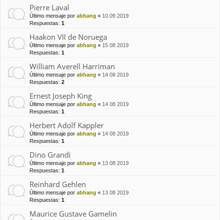
Pierre Laval
Último mensaje por
abhang
«
10 09 2019
Respuestas:
1
Haakon VII de Noruega
Último mensaje por
abhang
«
15 08 2019
Respuestas:
1
William Averell Harriman
Último mensaje por
abhang
«
14 08 2019
Respuestas:
2
Ernest Joseph King
Último mensaje por
abhang
«
14 08 2019
Respuestas:
1
Herbert Adolf Kappler
Último mensaje por
abhang
«
14 08 2019
Respuestas:
1
Dino Grandi
Último mensaje por
abhang
«
13 08 2019
Respuestas:
1
Reinhard Gehlen
Último mensaje por
abhang
«
13 08 2019
Respuestas:
1
Maurice Gustave Gamelin