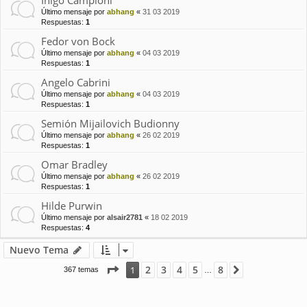
Último mensaje por
abhang
«
31 03 2019
Respuestas:
1
Fedor von Bock
Último mensaje por
abhang
«
04 03 2019
Respuestas:
1
Angelo Cabrini
Último mensaje por
abhang
«
04 03 2019
Respuestas:
1
Semión Mijailovich Budionny
Último mensaje por
abhang
«
26 02 2019
Respuestas:
1
Omar Bradley
Último mensaje por
abhang
«
26 02 2019
Respuestas:
1
Hilde Purwin
Último mensaje por
alsair2781
«
18 02 2019
Respuestas:
4
Nuevo Tema
Página
1
de
8
2
3
4
5
8
1
Siguiente
367 temas
…