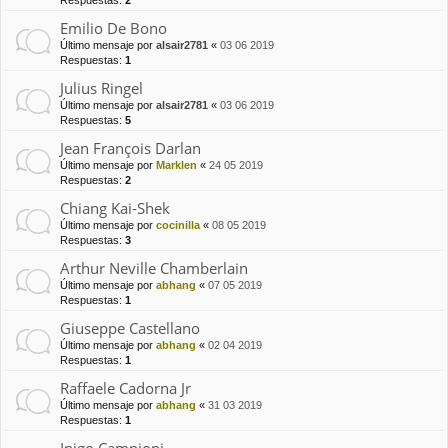
Emilio De Bono
Último mensaje por
alsair2781
«
03 06 2019
Respuestas:
1
Julius Ringel
Último mensaje por
alsair2781
«
03 06 2019
Respuestas:
5
Jean François Darlan
Último mensaje por
Marklen
«
24 05 2019
Respuestas:
2
Chiang Kai-Shek
Último mensaje por
cocinilla
«
08 05 2019
Respuestas:
3
Arthur Neville Chamberlain
Último mensaje por
abhang
«
07 05 2019
Respuestas:
1
Giuseppe Castellano
Último mensaje por
abhang
«
02 04 2019
Respuestas:
1
Raffaele Cadorna Jr
Último mensaje por
abhang
«
31 03 2019
Respuestas:
1
Inigo Campioni