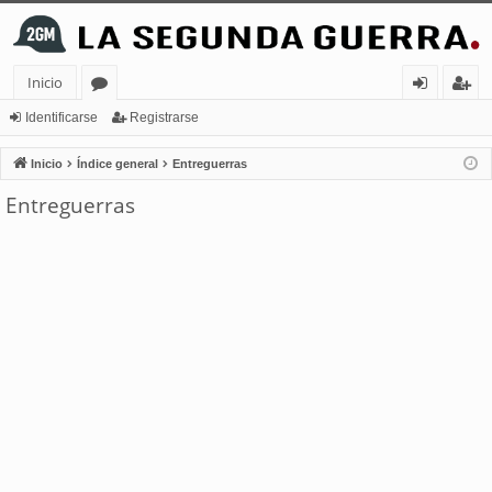
Inicio
or
de
eg
Identificarse
Registrarse
os
nt
ist
Inicio
Índice general
Entreguerras
ifi
ra
Entreguerras
ca
rs
rs
e
e