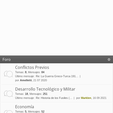
Foro
Conflictos Previos
Temas
:
8
,
Mensajes
:
84
Último mensaje:
Re: La Guerra Greco-Turca 191…
por
Amelletti
, 21 07 2020
Desarrollo Tecnológico y Militar
Temas
:
18
,
Mensajes
:
251
Último mensaje:
Re: Historia de los Fusiles (…
por
Marklen
, 16 09 2021
Economía
Temas
:
5
,
Mensajes
:
52