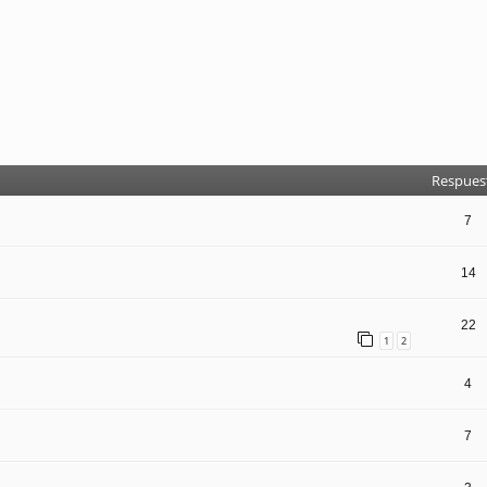
Respues
7
14
22
1
2
4
7