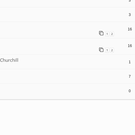
3
3
16
1
2
16
1
2
Churchill
1
7
0