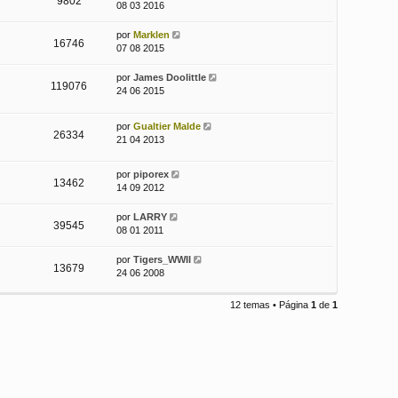
9802
08 03 2016
por
Marklen
16746
07 08 2015
por
James Doolittle
119076
24 06 2015
por
Gualtier Malde
26334
21 04 2013
por
piporex
13462
14 09 2012
por
LARRY
39545
08 01 2011
por
Tigers_WWII
13679
24 06 2008
12 temas • Página
1
de
1