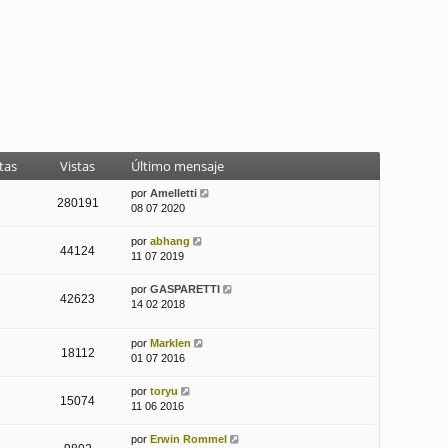
tas
Vistas
Último mensaje
por
Amelletti
280191
08 07 2020
por
abhang
44124
11 07 2019
por
GASPARETTI
42623
14 02 2018
por
Marklen
18112
01 07 2016
por
toryu
15074
11 06 2016
por
Erwin Rommel