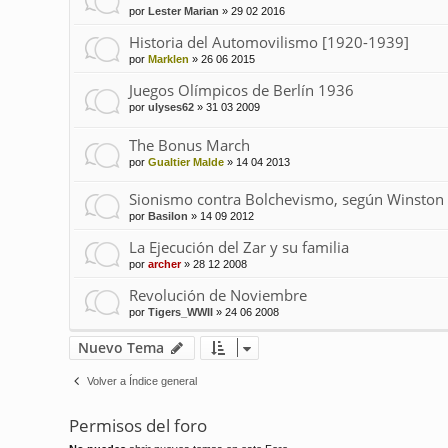
por
Lester Marian
»
29 02 2016
Historia del Automovilismo [1920-1939]
por
Marklen
»
26 06 2015
Juegos Olímpicos de Berlín 1936
por
ulyses62
»
31 03 2009
The Bonus March
por
Gualtier Malde
»
14 04 2013
Sionismo contra Bolchevismo, según Winston 
por
Basilon
»
14 09 2012
La Ejecución del Zar y su familia
por
archer
»
28 12 2008
Revolución de Noviembre
por
Tigers_WWII
»
24 06 2008
Nuevo Tema
Volver a Índice general
Permisos del foro