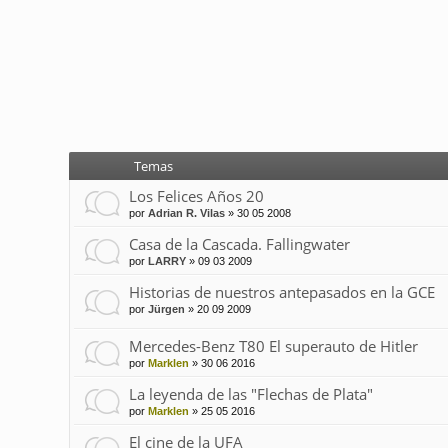
Temas
Los Felices Años 20
por
Adrian R. Vilas
»
30 05 2008
Casa de la Cascada. Fallingwater
por
LARRY
»
09 03 2009
Historias de nuestros antepasados en la GCE
por
Jürgen
»
20 09 2009
Mercedes-Benz T80 El superauto de Hitler
por
Marklen
»
30 06 2016
La leyenda de las "Flechas de Plata"
por
Marklen
»
25 05 2016
El cine de la UFA