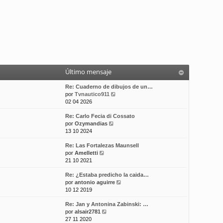
Último mensaje
Re: Cuaderno de dibujos de un…
V
por
Tvnautico911
e
02 04 2026
r
Re: Carlo Fecia di Cossato
ú
V
por
Ozymandias
l
e
13 10 2024
t
r
i
Re: Las Fortalezas Maunsell
ú
m
V
por
Amelletti
l
o
e
21 10 2021
t
m
r
i
e
Re: ¿Estaba predicho la caida…
ú
m
n
V
por
antonio aguirre
l
o
s
e
10 12 2019
t
m
a
r
i
e
j
Re: Jan y Antonina Zabinski: …
ú
m
n
e
V
por
alsair2781
l
o
s
e
27 11 2020
t
m
a