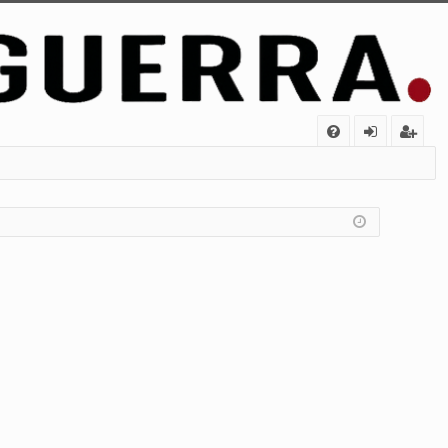
FA
de
eg
Q
nt
ist
ifi
ra
ca
rs
rs
e
e