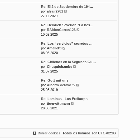
r
i
e
j
Re: El 2 de Septiembre de 194…
ú
m
n
e
V
por
alsair2781
l
o
s
e
27 11 2020
t
m
a
r
i
e
j
Re: Heinrich Severloh "La bes…
ú
m
n
e
V
por
RAidenCortes123
l
o
s
e
10 02 2025
t
m
a
r
i
e
j
Re: Los “servicios” secretos …
ú
m
n
e
V
por
Amelletti
l
o
s
e
08 05 2020
t
m
a
r
i
e
j
Re: Chilenos en la Segunda Gu…
ú
m
n
e
V
por
Chuquichambe
l
o
s
e
31 07 2025
t
m
a
r
i
e
j
Re: Gott mit uns
ú
m
n
e
V
por
Alberto octavo :v
l
o
s
e
25 03 2019
t
m
a
r
i
e
j
Re: Laminas - Los Freikorps
ú
m
n
e
V
por
tigerwittmann
l
o
s
e
28 06 2021
t
m
a
r
i
e
j
ú
m
n
e
l
o
s
t
m
a
i
e
j
Borrar cookies
Todos los horarios son
UTC+02:00
m
n
e