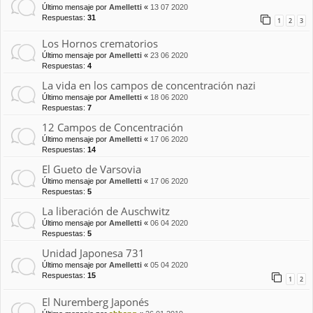
Último mensaje por
Amelletti
«
13 07 2020
Respuestas:
31
1
2
3
Los Hornos crematorios
Último mensaje por
Amelletti
«
23 06 2020
Respuestas:
4
La vida en los campos de concentración nazi
Último mensaje por
Amelletti
«
18 06 2020
Respuestas:
7
12 Campos de Concentración
Último mensaje por
Amelletti
«
17 06 2020
Respuestas:
14
El Gueto de Varsovia
Último mensaje por
Amelletti
«
17 06 2020
Respuestas:
5
La liberación de Auschwitz
Último mensaje por
Amelletti
«
06 04 2020
Respuestas:
5
Unidad Japonesa 731
Último mensaje por
Amelletti
«
05 04 2020
Respuestas:
15
1
2
El Nuremberg Japonés