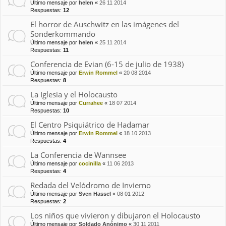
Último mensaje por
helen
«
26 11 2014
Respuestas:
12
El horror de Auschwitz en las imágenes del
Sonderkommando
Último mensaje por
helen
«
25 11 2014
Respuestas:
11
Conferencia de Evian (6-15 de julio de 1938)
Último mensaje por
Erwin Rommel
«
20 08 2014
Respuestas:
8
La Iglesia y el Holocausto
Último mensaje por
Currahee
«
18 07 2014
Respuestas:
10
El Centro Psiquiátrico de Hadamar
Último mensaje por
Erwin Rommel
«
18 10 2013
Respuestas:
4
La Conferencia de Wannsee
Último mensaje por
cocinilla
«
11 06 2013
Respuestas:
4
Redada del Velódromo de Invierno
Último mensaje por
Sven Hassel
«
08 01 2012
Respuestas:
2
Los niños que vivieron y dibujaron el Holocausto
Último mensaje por
Soldado Anónimo
«
30 11 2011