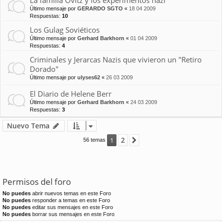
Último mensaje por
GERARDO SGTO
«
18 04 2009
Respuestas:
10
Los Gulag Soviéticos
Último mensaje por
Gerhard Barkhorn
«
01 04 2009
Respuestas:
4
Criminales y Jerarcas Nazis que vivieron un "Retiro
Dorado"
Último mensaje por
ulyses62
«
26 03 2009
El Diario de Helene Berr
Último mensaje por
Gerhard Barkhorn
«
24 03 2009
Respuestas:
3
Nuevo Tema
2
1
Siguiente
56 temas
Permisos del foro
No puedes
abrir nuevos temas en este Foro
No puedes
responder a temas en este Foro
No puedes
editar sus mensajes en este Foro
No puedes
borrar sus mensajes en este Foro