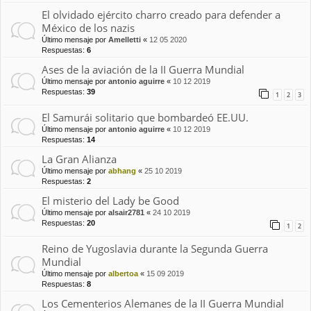
El olvidado ejército charro creado para defender a
México de los nazis
Último mensaje por
Amelletti
«
12 05 2020
Respuestas:
6
Ases de la aviación de la II Guerra Mundial
Último mensaje por
antonio aguirre
«
10 12 2019
Respuestas:
39
1
2
3
El Samurái solitario que bombardeó EE.UU.
Último mensaje por
antonio aguirre
«
10 12 2019
Respuestas:
14
La Gran Alianza
Último mensaje por
abhang
«
25 10 2019
Respuestas:
2
El misterio del Lady be Good
Último mensaje por
alsair2781
«
24 10 2019
Respuestas:
20
1
2
Reino de Yugoslavia durante la Segunda Guerra
Mundial
Último mensaje por
albertoa
«
15 09 2019
Respuestas:
8
Los Cementerios Alemanes de la II Guerra Mundial