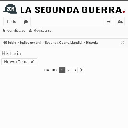
Inicio
or
de
eg
Identificarse
Registrarse
os
nt
ist
Inicio
Índice general
Segunda Guerra Mundial
Historia
ifi
ra
Historia
ca
rs
Nuevo Tema
rs
e
2
3
1
Siguiente
140 temas
e