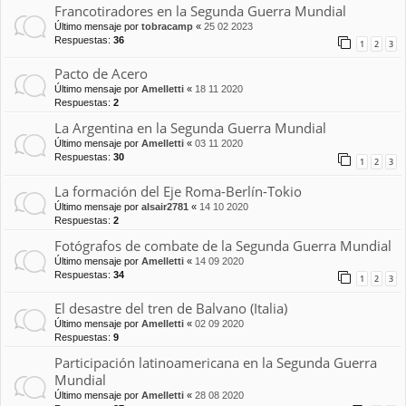
Francotiradores en la Segunda Guerra Mundial
Último mensaje por
tobracamp
«
25 02 2023
Respuestas:
36
1
2
3
Pacto de Acero
Último mensaje por
Amelletti
«
18 11 2020
Respuestas:
2
La Argentina en la Segunda Guerra Mundial
Último mensaje por
Amelletti
«
03 11 2020
Respuestas:
30
1
2
3
La formación del Eje Roma-Berlín-Tokio
Último mensaje por
alsair2781
«
14 10 2020
Respuestas:
2
Fotógrafos de combate de la Segunda Guerra Mundial
Último mensaje por
Amelletti
«
14 09 2020
Respuestas:
34
1
2
3
El desastre del tren de Balvano (Italia)
Último mensaje por
Amelletti
«
02 09 2020
Respuestas:
9
Participación latinoamericana en la Segunda Guerra
Mundial
Último mensaje por
Amelletti
«
28 08 2020