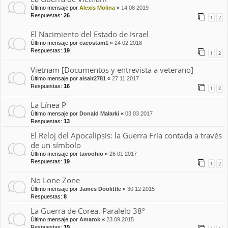
Último mensaje por
Alexis Molina
«
14 08 2019
Respuestas:
26
1
2
El Nacimiento del Estado de Israel
Último mensaje por
cacostam1
«
24 02 2018
Respuestas:
19
1
2
Vietnam [Documentos y entrevista a veterano]
Último mensaje por
alsair2781
«
27 11 2017
Respuestas:
16
1
2
La Línea P
Último mensaje por
Donald Malarki
«
03 03 2017
Respuestas:
13
El Reloj del Apocalipsis: la Guerra Fría contada a través
de un símbolo
Último mensaje por
tavoohio
«
26 01 2017
Respuestas:
19
1
2
No Lone Zone
Último mensaje por
James Doolittle
«
30 12 2015
Respuestas:
8
La Guerra de Corea. Paralelo 38º
Último mensaje por
Amarok
«
23 09 2015
Respuestas:
19