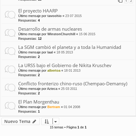
1
2
El proyecto HAARP
Último mensaje por
tavoohio
«
23 07 2015
Respuestas:
4
Desarrollo de armas nucleares
Último mensaje por
WinstonChurchill
«
15 06 2015
Respuestas:
12
La SGM cambió el planeta y a toda la Humanidad
Último mensaje por
laal
«
18 05 2013
Respuestas:
2
La URSS bajo el Gobierno de Nikita Kruschev
Último mensaje por
albertoa
«
18 01 2013
Respuestas:
2
Conflicto fronterizo chino-ruso (Chempao-Demansy)
Último mensaje por
Azteca
«
25 03 2011
Respuestas:
2
El Plan Morgenthau
Último mensaje por
Bertram
«
01 04 2008
Respuestas:
1
Nuevo Tema
15 temas • Página
1
de
1