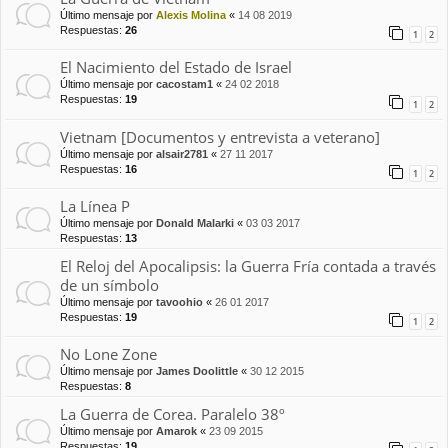
Último mensaje por
Alexis Molina
«
14 08 2019
Respuestas:
26
1
2
El Nacimiento del Estado de Israel
Último mensaje por
cacostam1
«
24 02 2018
Respuestas:
19
1
2
Vietnam [Documentos y entrevista a veterano]
Último mensaje por
alsair2781
«
27 11 2017
Respuestas:
16
1
2
La Línea P
Último mensaje por
Donald Malarki
«
03 03 2017
Respuestas:
13
El Reloj del Apocalipsis: la Guerra Fría contada a través
de un símbolo
Último mensaje por
tavoohio
«
26 01 2017
Respuestas:
19
1
2
No Lone Zone
Último mensaje por
James Doolittle
«
30 12 2015
Respuestas:
8
La Guerra de Corea. Paralelo 38º
Último mensaje por
Amarok
«
23 09 2015
Respuestas:
19