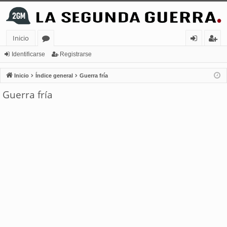
Inicio
or
de
eg
Identificarse
Registrarse
os
nt
ist
Inicio
Índice general
Guerra fría
ifi
ra
Guerra fría
ca
rs
rs
e
e