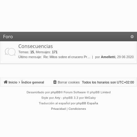
Foro
Consecuencias
Temas
:
15
,
Mensajes
:
171
Último mensaje:
Re: Mitos sobre el crucero Pr…
por
Amelletti
, 29 06 2020
Inicio
Índice general
Borrar cookies
Todos los horarios son
UTC+02:00
Desarrollado por
phpBB
® Forum Software © phpBB Limited
Style por
Arty
- phpBB 3.3 por MrGaby
Traducción al español por
phpBB España
Privacidad
|
Condiciones