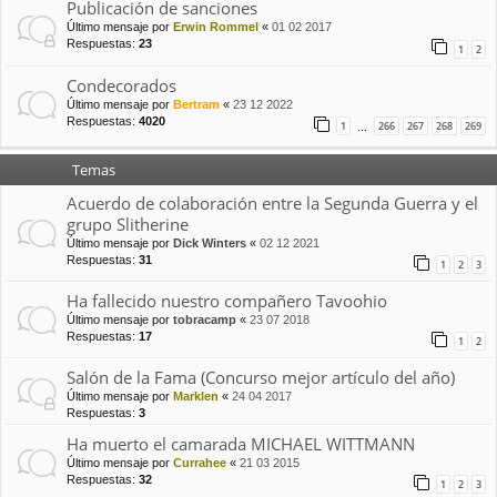
Publicación de sanciones
Último mensaje por
Erwin Rommel
«
01 02 2017
Respuestas:
23
1
2
Condecorados
Último mensaje por
Bertram
«
23 12 2022
Respuestas:
4020
1
266
267
268
269
…
Temas
Acuerdo de colaboración entre la Segunda Guerra y el
grupo Slitherine
Último mensaje por
Dick Winters
«
02 12 2021
Respuestas:
31
1
2
3
Ha fallecido nuestro compañero Tavoohio
Último mensaje por
tobracamp
«
23 07 2018
Respuestas:
17
1
2
Salón de la Fama (Concurso mejor artículo del año)
Último mensaje por
Marklen
«
24 04 2017
Respuestas:
3
Ha muerto el camarada MICHAEL WITTMANN
Último mensaje por
Currahee
«
21 03 2015
Respuestas:
32
1
2
3