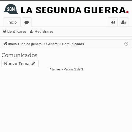
Inicio
or
de
eg
Identificarse
Registrarse
os
nt
ist
Inicio
Índice general
General
Comunicados
ifi
ra
Comunicados
ca
rs
Nuevo Tema
rs
e
7 temas • Página
1
de
1
e