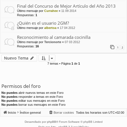
Final del Concurso de Mejor Artículo del Año 2013
Último mensaje por
Currahee
«
11 09 2014
Respuestas:
1
¿Quién es el usuario 2GM?
Último mensaje por
albertoa
«
17 04 2012
Reconocimiento al camarada cocinilla
Último mensaje por
Tercionorte
«
07 03 2012
Respuestas:
16
1
2
Nuevo Tema
7 temas • Página
1
de
1
Permisos del foro
No puedes
abrir nuevos temas en este Foro
No puedes
responder a temas en este Foro
No puedes
editar sus mensajes en este Foro
No puedes
borrar sus mensajes en este Foro
Inicio
Índice general
Borrar cookies
Todos los horarios son
UTC+02:00
Desarrollado por
phpBB
® Forum Software © phpBB Limited
Style por
Arty
- phpBB 3.3 por MrGaby