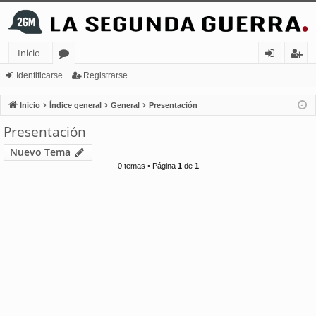
Inicio
or
de
eg
Identificarse
Registrarse
os
nt
ist
Inicio
Índice general
General
Presentación
ifi
ra
Presentación
ca
rs
Nuevo Tema
rs
e
0 temas • Página
1
de
1
e