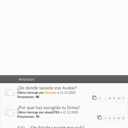
Anuncios
¿De donde sacaste ese Avatar?
Último mensaje por
Bertram
«
12 12 2020
Respuestas:
95
1
4
5
6
7
…
¿Por qué has escogido tu firma?
Último mensaje por
alsair2781
«
11 12 2020
Respuestas:
70
1
2
3
4
5
Y tú... ¿De dónde sacaste ese nick?